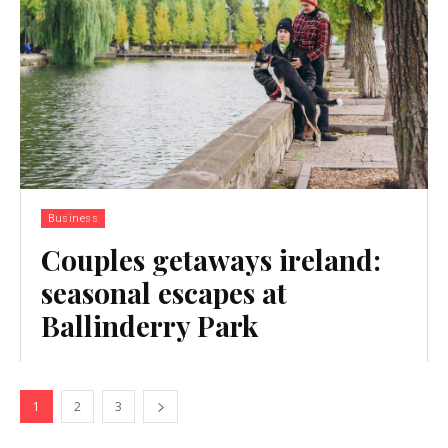
Business
Couples getaways ireland:
seasonal escapes at
Ballinderry Park
1
2
3